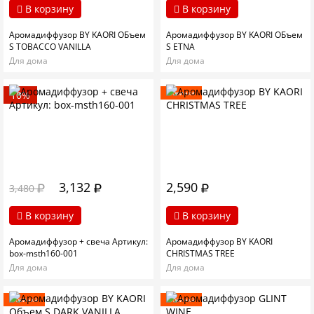
В корзину
В корзину
Аромадиффузор BY KAORI ОБъем
Аромадиффузор BY KAORI ОБъем
S TOBACCO VANILLA
S ETNA
Для дома
Для дома
10%
Новинка
3,132
2,590
3,480
В корзину
В корзину
Аромадиффузор + свеча Артикул:
Аромадиффузор BY KAORI
box-msth160-001
CHRISTMAS TREE
Для дома
Для дома
Новинка
Новинка