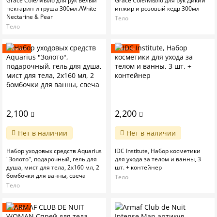
Grace Cole/Мыло для рук Белый
Grace Cole/Мыло для рук Дикий
нектарин и груша 300мл./White
инжир и розовый кедр 300мл
Nectarine & Pear
Тело
Тело
Новинка
Новинка
2,100
2,200
Нет в наличии
Нет в наличии
Набор уходовых средств Aquarius
IDC Institute, Набор косметики
"Золото", подарочный, гель для
для ухода за телом и ванны, 3
душа, мист для тела, 2х160 мл, 2
шт. + контейнер
бомбочки для ванны, свеча
Тело
Тело
Новинка