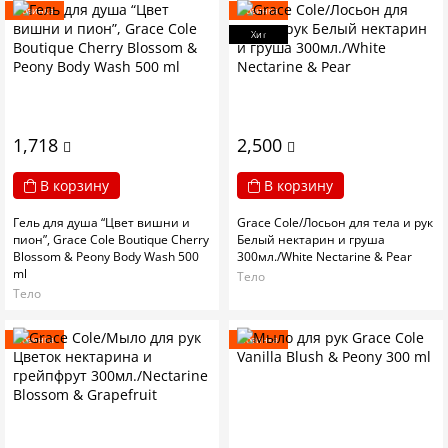
Новинка
Новинка
Хит
1,718
2,500
В корзину
В корзину
Гель для душа “Цвет вишни и
Grace Cole/Лосьон для тела и рук
пион”, Grace Cole Boutique Cherry
Белый нектарин и груша
Blossom & Peony Body Wash 500
300мл./White Nectarine & Pear
ml
Тело
Тело
Новинка
Новинка