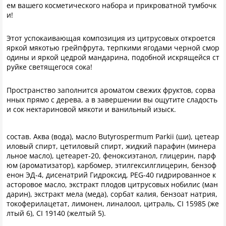
ем вашего косметического набора и прикроватной тумбочк
и!
Этот успокаивающая композиция из цитрусовых откроется
яркой мякотью грейпфрута, терпкими ягодами черной смор
одины и яркой цедрой мандарина, подобной искрящейся ст
руйке светящегося сока!
Пространство заполнится ароматом свежих фруктов, сорва
нных прямо с дерева, а в завершении вы ощутите сладость
и сок нектариновой мякоти и ванильный изыск.
состав. Аква (вода), масло Butyrospermum Parkii (ши), цетеар
иловый спирт, цетиловый спирт, жидкий парафин (минера
льное масло), цетеарет-20, феноксиэтанол, глицерин, парф
юм (ароматизатор), карбомер, этилгексилглицерин, бензоф
енон ЭД-4, дисенатрий Гидроксид, PEG-40 гидрированное к
асторовое масло, экстракт плодов цитрусовых нобилис (ман
дарин), экстракт мела (меда), сорбат калия, бензоат натрия,
токоферилацетат, лимонен, линалоол, цитраль, CI 15985 (же
лтый 6), CI 19140 (желтый 5).