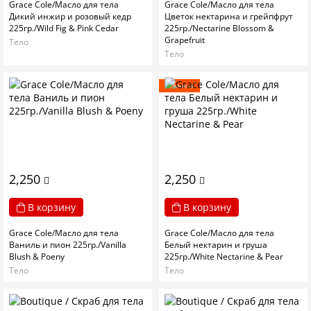
Grace Cole/Масло для тела
Grace Cole/Масло для тела
Дикий инжир и розовый кедр
Цветок нектарина и грейпфрут
225гр./Wild Fig & Pink Cedar
225гр./Nectarine Blossom &
Grapefruit
Тело
Тело
Новинка
2,250
2,250
В корзину
В корзину
Grace Cole/Масло для тела
Grace Cole/Масло для тела
Ваниль и пион 225гр./Vanilla
Белый нектарин и груша
Blush & Poeny
225гр./White Nectarine & Pear
Тело
Тело