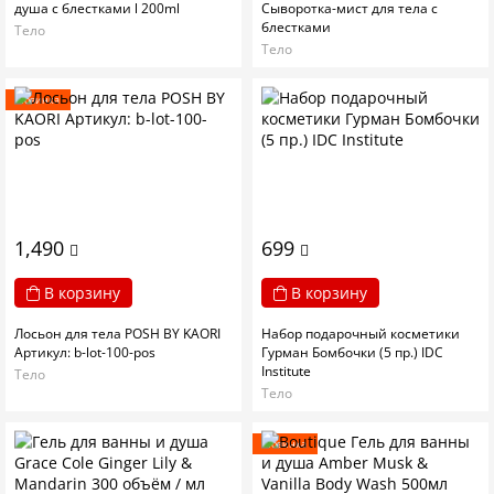
душа с блестками l 200ml
Сыворотка-мист для тела с
блестками
Тело
Тело
Новинка
1,490
699
В корзину
В корзину
Лосьон для тела POSH BY KAORI
Набор подарочный косметики
Артикул: b-lot-100-pos
Гурман Бомбочки (5 пр.) IDC
Institute
Тело
Тело
Новинка